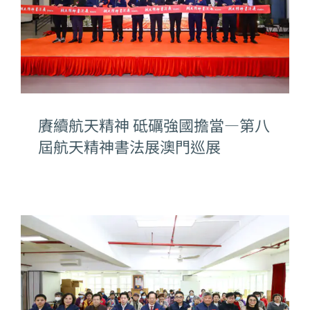
賡續航天精神 砥礪強國擔當—第八
屆航天精神書法展澳門巡展