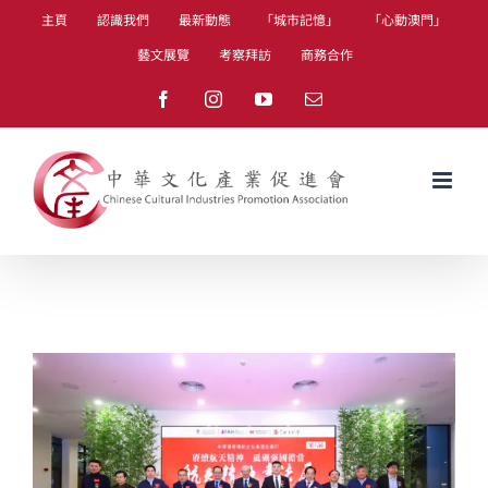
Skip
主頁
認識我們
最新動態
「城市記憶」
「心動澳門」
to
藝文展覽
考察拜訪
商務合作
content
Facebook
Instagram
YouTube
Email