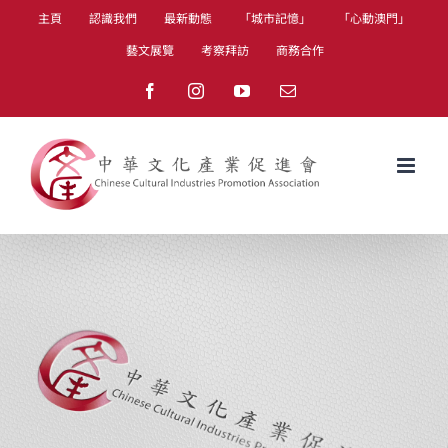
Skip
主頁
認識我們
最新動態
「城市記憶」
「心動澳門」
to
藝文展覽
考察拜訪
商務合作
content
Facebook
Instagram
YouTube
Email