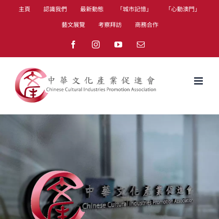
Skip
主頁
認識我們
最新動態
「城市記憶」
「心動澳門」
to
藝文展覽
考察拜訪
商務合作
content
Facebook
Instagram
YouTube
Email