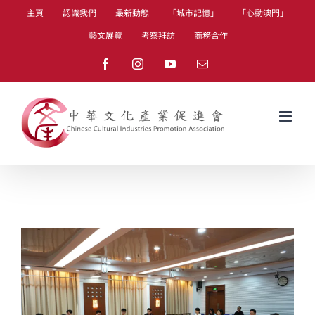
Skip
主頁
認識我們
最新動態
「城市記憶」
「心動澳門」
to
藝文展覽
考察拜訪
商務合作
content
Facebook
Instagram
YouTube
Email