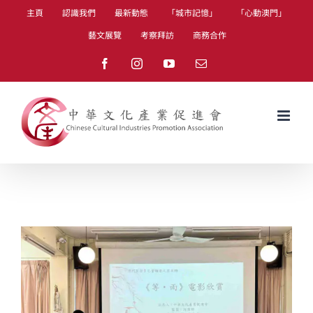
Skip
主頁
認識我們
最新動態
「城市記憶」
「心動澳門」
to
藝文展覽
考察拜訪
商務合作
content
Facebook
Instagram
YouTube
Email