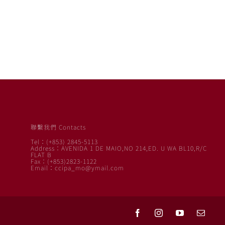
聯繫我們 Contacts
Tel：(+853) 2845-5113
Address：AVENIDA 1 DE MAIO,NO 214,ED. U WA BL10,R/C
FLAT B
Fax：(+853)2823-1122
Email：ccipa_mo@ymail.com