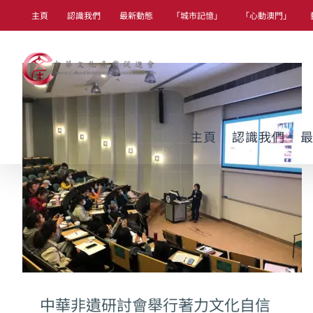
Skip
主頁
認識我們
最新動態
「城市記憶」
「心動澳門」
to
content
主頁
認識我們
中華非遺研討會舉行著力文化自信