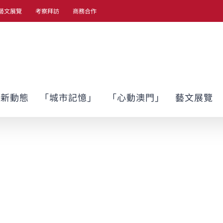
藝文展覽
考察拜訪
商務合作
最新動態
「城市記憶」
「心動澳門」
藝文展覽