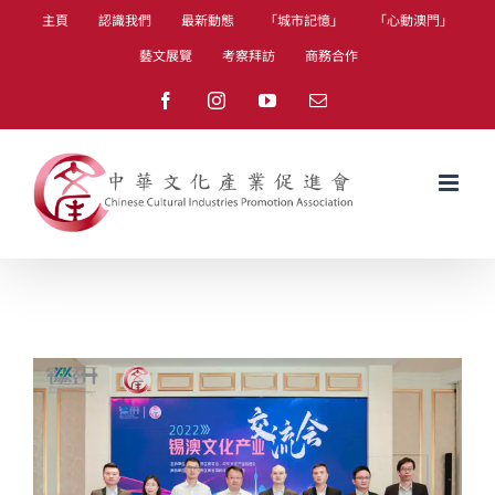
Skip
主頁
認識我們
最新動態
「城市記憶」
「心動澳門」
to
藝文展覽
考察拜訪
商務合作
content
Facebook
Instagram
YouTube
Email