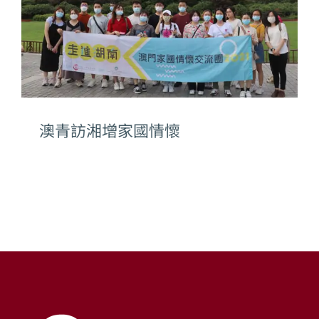
澳青訪湘增家國情懷