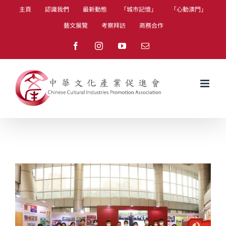
Skip
主頁
認識我們
最新動態
「城市記憶」
「心動澳門」
to
藝文展覽
考察拜訪
商務合作
content
Facebook
Instagram
YouTube
Email