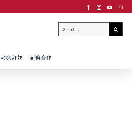
Facebook
Instagram
YouTube
Emai
Search
for:
考察拜訪
商務合作