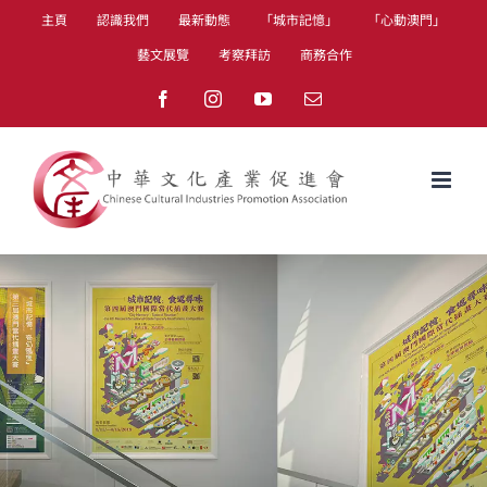
Skip
主頁
認識我們
最新動態
「城市記憶」
「心動澳門」
to
藝文展覽
考察拜訪
商務合作
content
Facebook
Instagram
YouTube
Email