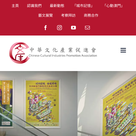
Skip
主頁
認識我們
最新動態
「城市記憶」
「心動澳門」
to
藝文展覽
考察拜訪
商務合作
content
Facebook
Instagram
YouTube
Email