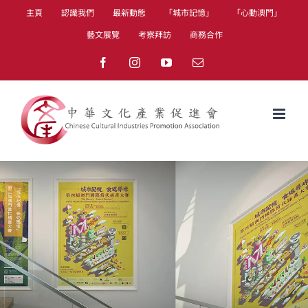
Skip
主頁
認識我們
最新動態
「城市記憶」
「心動澳門」
to
藝文展覽
考察拜訪
商務合作
content
Facebook
Instagram
YouTube
Email