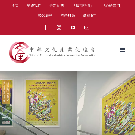
Skip
主頁
認識我們
最新動態
「城市記憶」
「心動澳門」
to
藝文展覽
考察拜訪
商務合作
content
Facebook
Instagram
YouTube
Email