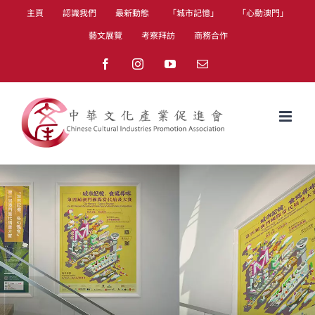
Skip
主頁
認識我們
最新動態
「城市記憶」
「心動澳門」
to
藝文展覽
考察拜訪
商務合作
content
Facebook
Instagram
YouTube
Email