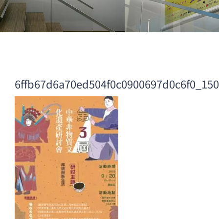
6ffb67d6a70ed504f0c0900697d0c6f0_15