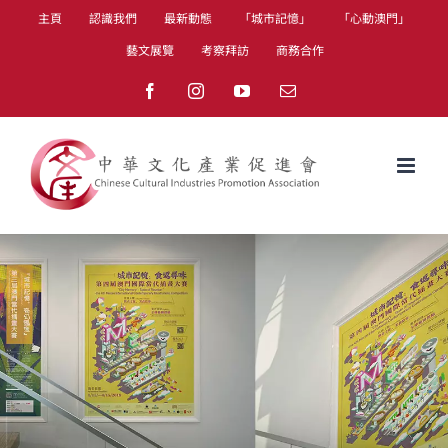
Skip
主頁
認識我們
最新動態
「城市記憶」
「心動澳門」
to
藝文展覽
考察拜訪
商務合作
content
Facebook
Instagram
YouTube
Email