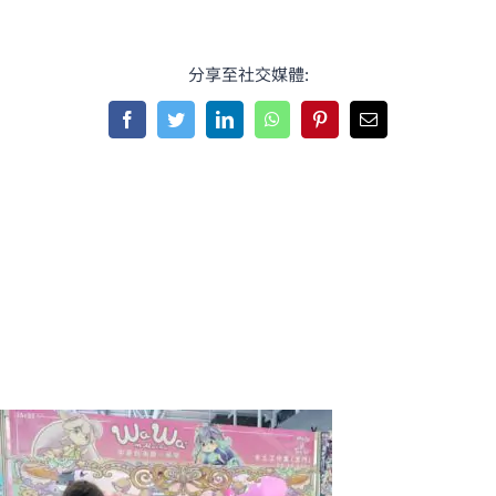
分享至社交媒體:
Facebook
Twitter
LinkedIn
WhatsApp
Pinterest
Email