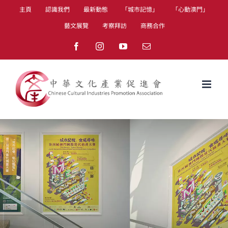
Skip
主頁
認識我們
最新動態
「城市記憶」
「心動澳門」
to
藝文展覽
考察拜訪
商務合作
content
Facebook
Instagram
YouTube
Email