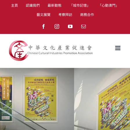
Skip
主頁
認識我們
最新動態
「城市記憶」
「心動澳門」
to
藝文展覽
考察拜訪
商務合作
content
Facebook
Instagram
YouTube
Email