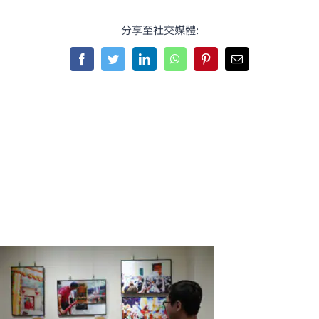
分享至社交媒體:
Facebook
Twitter
LinkedIn
WhatsApp
Pinterest
Email