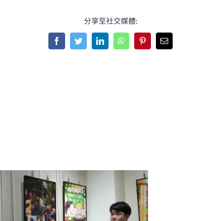
分享至社交媒體:
Facebook
Twitter
LinkedIn
WhatsApp
Pinterest
Email