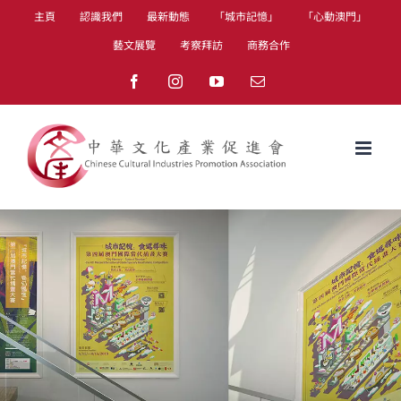
Skip
主頁
認識我們
最新動態
「城市記憶」
「心動澳門」
to
藝文展覽
考察拜訪
商務合作
content
Facebook
Instagram
YouTube
Email