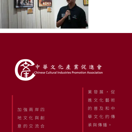
業發展，促
進文化藝術
的普及和中
加強兩岸四
華文化的傳
地文化與創
承與傳播。
意的交流合