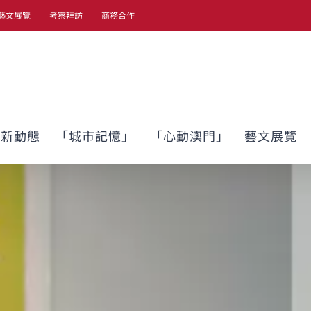
藝文展覽
考察拜訪
商務合作
最新動態
「城市記憶」
「心動澳門」
藝文展覽