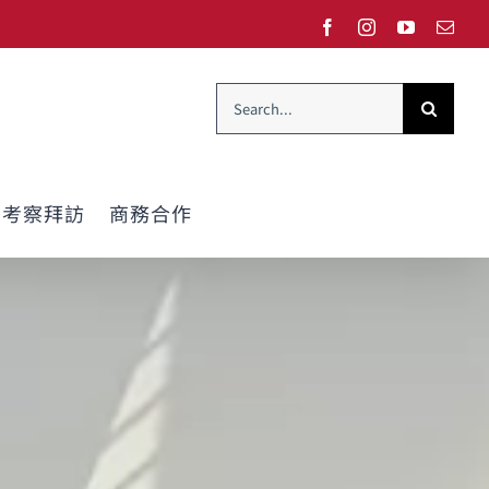
Facebook
Instagram
YouTube
Emai
Search
for:
考察拜訪
商務合作