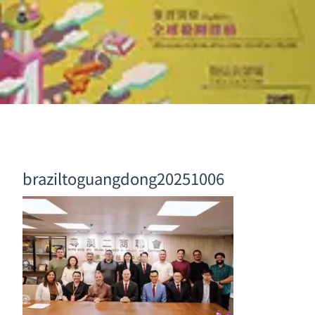
braziltoguangdong20251006