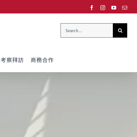
Facebook
Instagram
YouTube
Emai
Search
for:
考察拜訪
商務合作