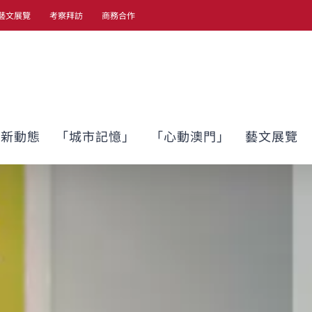
藝文展覽
考察拜訪
商務合作
最新動態
「城市記憶」
「心動澳門」
藝文展覽