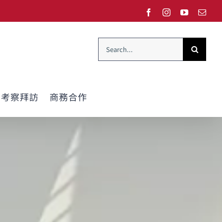
Facebook
Instagram
YouTube
Emai
Search
for:
考察拜訪
商務合作