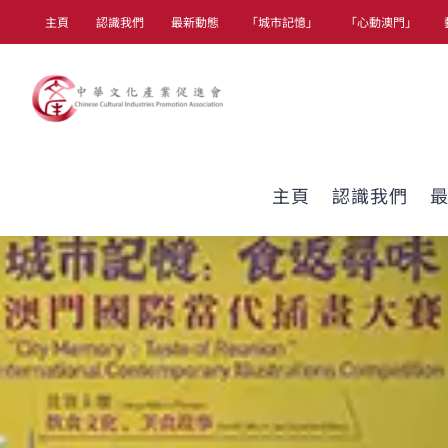
Skip
主頁
認識我們
最新動態
「城市記憶」
「心動澳門」
to
content
主頁
認識我們