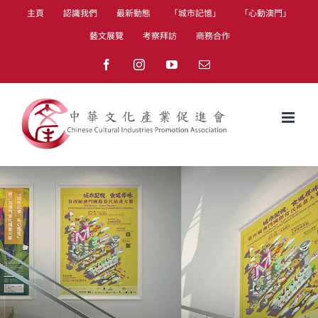
Skip
主頁
認識我們
最新動態
「城市記憶」
「心動澳門」
to
藝文展覽
考察拜訪
商務合作
content
Facebook
Instagram
YouTube
Email