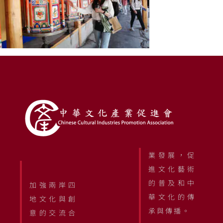
業發展，促
進文化藝術
的普及和中
加強兩岸四
華文化的傳
地文化與創
承與傳播。
意的交流合