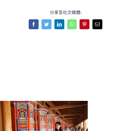
分享至社交媒體:
Facebook
Twitter
LinkedIn
WhatsApp
Pinterest
Email