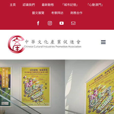
Skip
主頁
認識我們
最新動態
「城市記憶」
「心動澳門」
to
藝文展覽
考察拜訪
商務合作
content
Facebook
Instagram
YouTube
Email