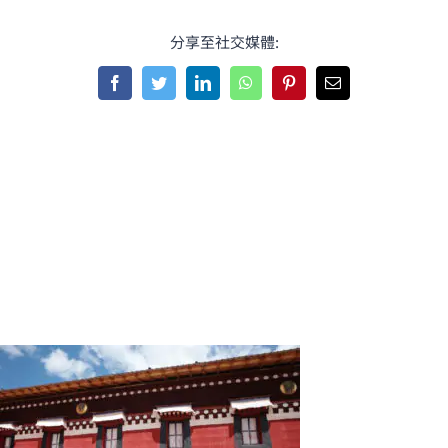
分享至社交媒體:
Facebook
Twitter
LinkedIn
WhatsApp
Pinterest
Email