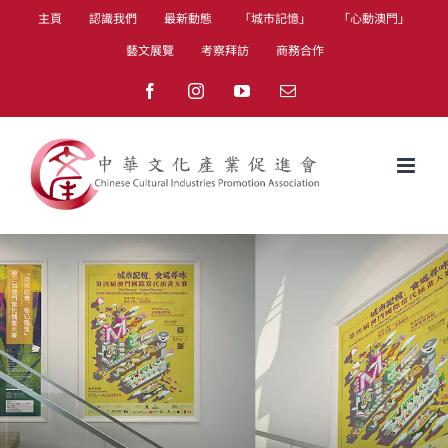
Skip
主頁
認識我們
最新動態
「城市記憶」
「心動澳門」
to
藝文展覽
考察拜訪
商務合作
content
Facebook
Instagram
YouTube
Email