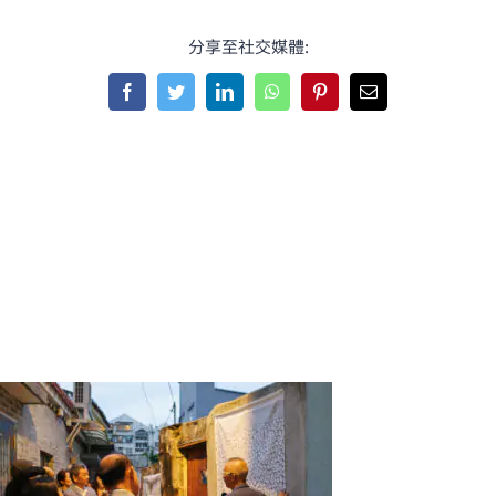
分享至社交媒體:
Facebook
Twitter
LinkedIn
WhatsApp
Pinterest
Email