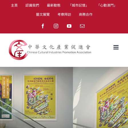
Skip
主頁
認識我們
最新動態
「城市記憶」
「心動澳門」
to
藝文展覽
考察拜訪
商務合作
content
Facebook
Instagram
YouTube
Email