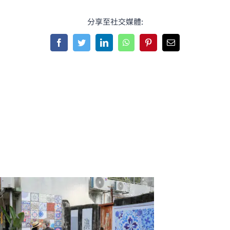
分享至社交媒體:
Facebook
Twitter
LinkedIn
WhatsApp
Pinterest
Email