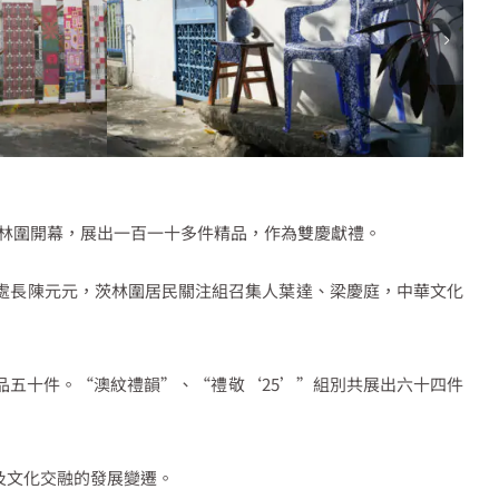
茨林圍開幕，展出一百一十多件精品，作為雙慶獻禮。
處長陳元元，茨林圍居民關注組召集人葉達、梁慶庭，中華文化
五十件。“澳紋禮韻”、“禮敬‘25’”組別共展出六十四件
及文化交融的發展變遷。