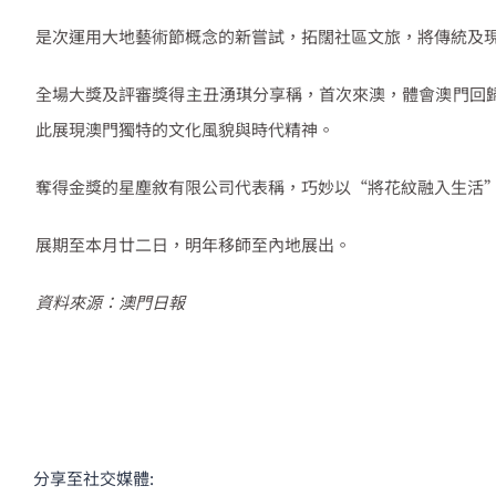
是次運用大地藝術節概念的新嘗試，拓闊社區文旅，將傳統及
全場大獎及評審獎得主丑湧琪分享稱，首次來澳，體會澳門回歸
此展現澳門獨特的文化風貌與時代精神。
奪得金獎的星塵敘有限公司代表稱，巧妙以“將花紋融入生活”
展期至本月廿二日，明年移師至內地展出。
資料來源：澳門日報
分享至社交媒體: