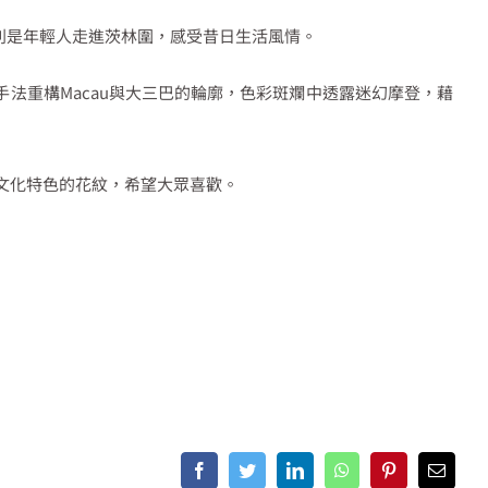
別是年輕人走進茨林圍，感受昔日生活風情。
法重構Macau與大三巴的輪廓，色彩斑斕中透露迷幻摩登，藉
文化特色的花紋，希望大眾喜歡。
Facebook
Twitter
LinkedIn
WhatsApp
Pinterest
Email