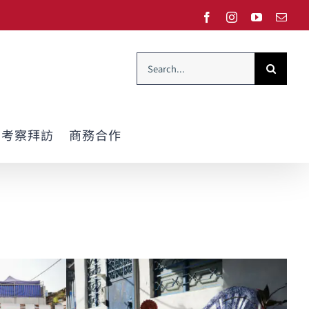
Facebook
Instagram
YouTube
Emai
Search
for:
考察拜訪
商務合作