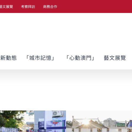
藝文展覽
考察拜訪
商務合作
最新動態
「城市記憶」
「心動澳門」
藝文展覽