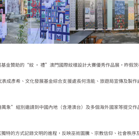
基金贊助的“紋 · 禮”澳門國際紋樣設計大賽優秀作品展，昨假
代表成彥希、文化發展基金綜合支援處長何浩能、旅遊局宣傳及製作
繪萬象”組別邀請到中國內地（含港澳台）及多個海外國家等提交作品
其獨特的方式記錄文明的進程，反映巫術圖騰、宗教信仰、社會秩序