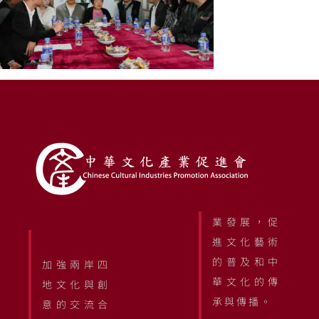
業發展，促
進文化藝術
的普及和中
加強兩岸四
華文化的傳
地文化與創
承與傳播。
意的交流合