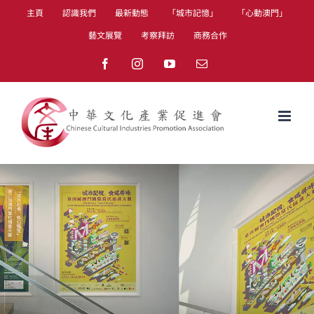
Skip
主頁
認識我們
最新動態
「城市記憶」
「心動澳門」
to
藝文展覽
考察拜訪
商務合作
content
Facebook
Instagram
YouTube
Email