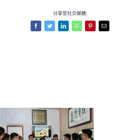
分享至社交媒體:
Facebook
Twitter
LinkedIn
WhatsApp
Pinterest
Email