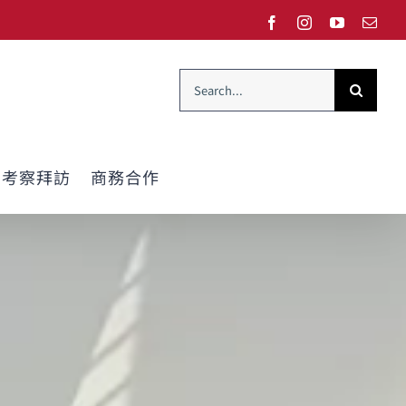
Facebook
Instagram
YouTube
Emai
Search
for:
考察拜訪
商務合作