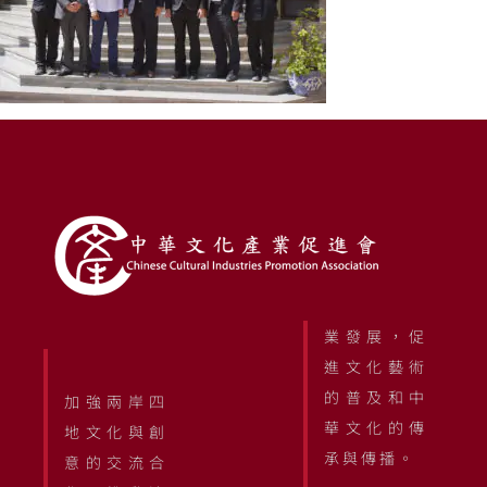
業發展，促
進文化藝術
的普及和中
加強兩岸四
華文化的傳
地文化與創
承與傳播。
意的交流合