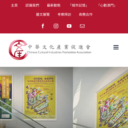
Skip
主頁
認識我們
最新動態
「城市記憶」
「心動澳門」
to
藝文展覽
考察拜訪
商務合作
content
Facebook
Instagram
YouTube
Email