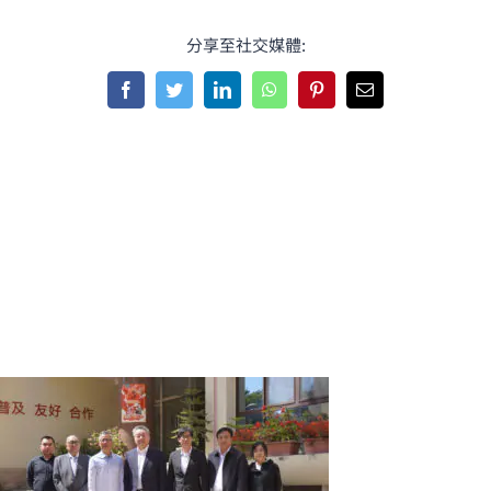
分享至社交媒體:
Facebook
Twitter
LinkedIn
WhatsApp
Pinterest
Email