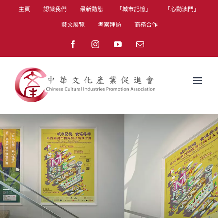
Skip
主頁
認識我們
最新動態
「城市記憶」
「心動澳門」
to
藝文展覽
考察拜訪
商務合作
content
Facebook
Instagram
YouTube
Email