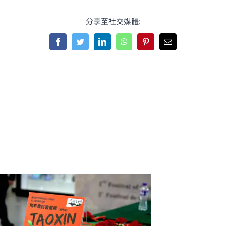
分享至社交媒體:
Facebook
Twitter
LinkedIn
WhatsApp
Pinterest
Email