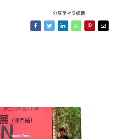
分享至社交媒體:
Facebook
Twitter
LinkedIn
WhatsApp
Pinterest
Email