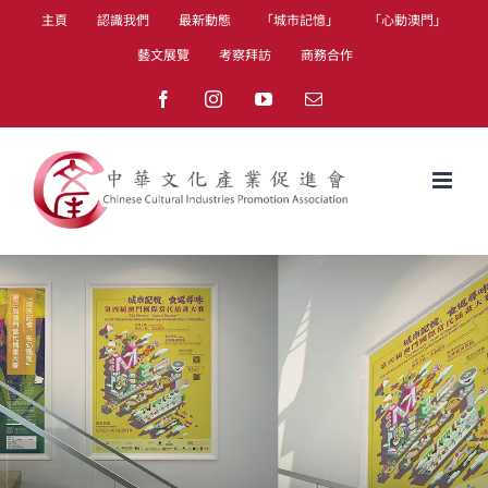
Skip
主頁
認識我們
最新動態
「城市記憶」
「心動澳門」
to
藝文展覽
考察拜訪
商務合作
content
Facebook
Instagram
YouTube
Email