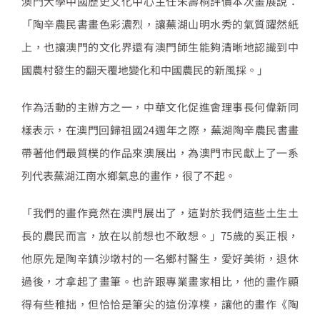
澳門大學中國歷史文化中心主任朱壽桐評價本次畫展說：
「陶辛農民書畫色彩濃烈，讓蕪湖山明水秀的氣質躍然紙
上，也讓澳門的文化界還有澳門師生能夠清晰地認識到中
國農村發生的翻天覆地變化和中國農民的新風採。」
作為活動的主辦方之一，中華文化促進會理事長何偉新同
樣表示，在澳門回歸祖國24週年之際，蕪湖陶辛農民書畫
帶著他們最質樸的作品來澳展出，為澳門市民獻上了一系
列代表蕪湖江南水鄉氣息的畫作，很了不起。
「我們的畫作竟然在澳門展出了，這對於我們這些土生土
長的農民而言，放在以前想也不敢想。」75歲的奚正根，
他原先是陶辛鎮沙墩村的一名鄉村醫生，愛好美術，退休
過後，才拿起了畫筆。也許跟專業畫家相比，他的畫作顯
得有些稚拙，但恰恰是筆尖的這份淳樸，讓他的畫作《陶