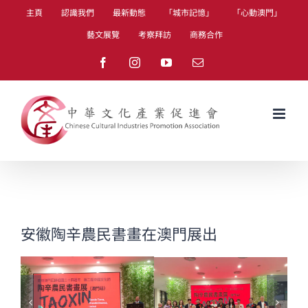
Skip
主頁
認識我們
最新動態
「城市記憶」
「心動澳門」
to
藝文展覽
考察拜訪
商務合作
content
Facebook
Instagram
YouTube
Email
安徽陶辛農民書畫在澳門展出