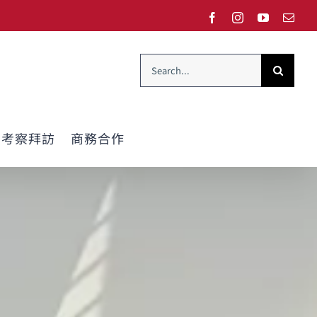
Facebook
Instagram
YouTube
Emai
Search
for:
考察拜訪
商務合作