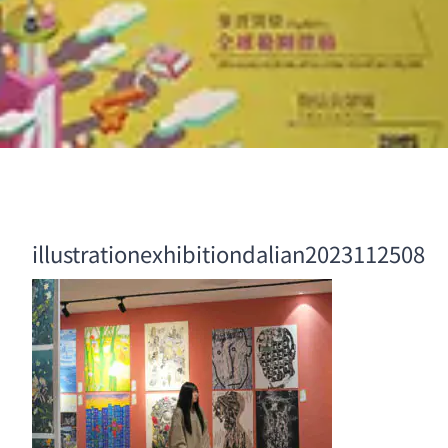
illustrationexhibitiondalian2023112508