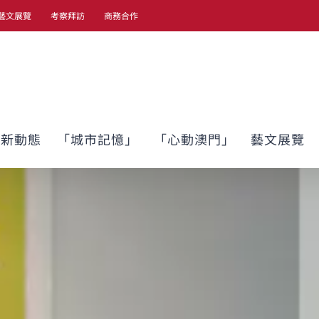
藝文展覽
考察拜訪
商務合作
最新動態
「城市記憶」
「心動澳門」
藝文展覽