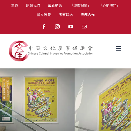
Skip
主頁
認識我們
最新動態
「城市記憶」
「心動澳門」
to
藝文展覽
考察拜訪
商務合作
content
Facebook
Instagram
YouTube
Email