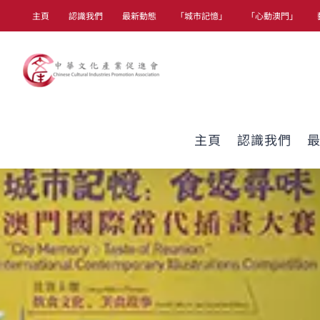
Skip
主頁
認識我們
最新動態
「城市記憶」
「心動澳門」
to
content
主頁
認識我們