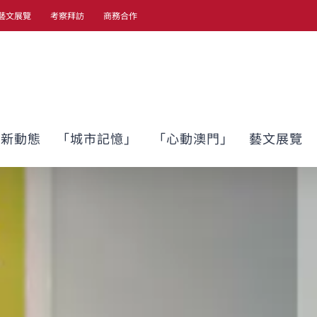
藝文展覽
考察拜訪
商務合作
最新動態
「城市記憶」
「心動澳門」
藝文展覽