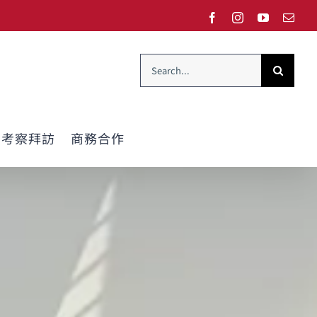
Facebook
Instagram
YouTube
Emai
Search
for:
考察拜訪
商務合作