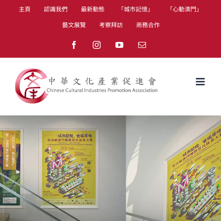
Skip
主頁
認識我們
最新動態
「城市記憶」
「心動澳門」
to
藝文展覽
考察拜訪
商務合作
content
Facebook
Instagram
YouTube
Email