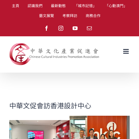
Skip
主頁
認識我們
最新動態
「城市記憶」
「心動澳門」
to
藝文展覽
考察拜訪
商務合作
content
Facebook
Instagram
YouTube
Email
中華文促會訪香港設計中心