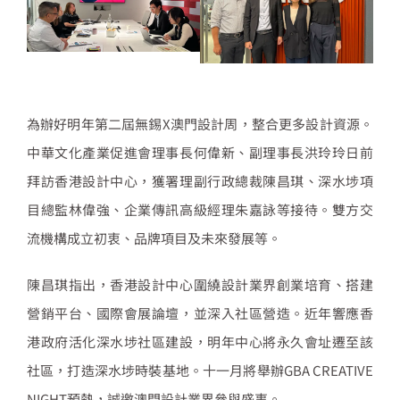
為辦好明年第二屆無錫X澳門設計周，整合更多設計資源。
中華文化產業促進會理事長何偉新、副理事長洪玲玲日前
拜訪香港設計中心，獲署理副行政總裁陳昌琪、深水埗項
目總監林偉強、企業傳訊高級經理朱嘉詠等接待。雙方交
流機構成立初衷、品牌項目及未來發展等。
陳昌琪指出，香港設計中心圍繞設計業界創業培育、搭建
營銷平台、國際會展論壇，並深入社區營造。近年響應香
港政府活化深水埗社區建設，明年中心將永久會址遷至該
社區，打造深水埗時裝基地。十一月將舉辦GBA CREATIVE
NIGHT預熱，誠邀澳門設計業界參與盛事。