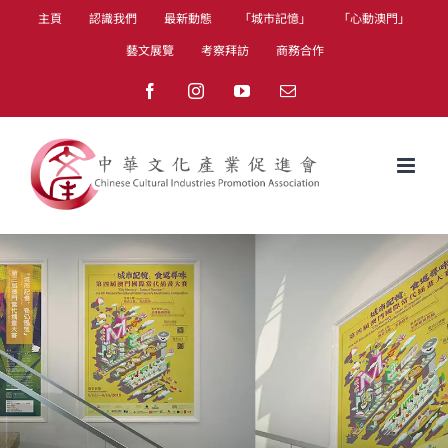
Skip
主頁
認識我們
最新動態
「城市記憶」
「心動澳門」
to
藝文展覽
考察拜訪
商務合作
content
Facebook
Instagram
YouTube
Email