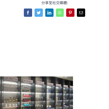
分享至社交媒體:
Facebook
Twitter
LinkedIn
WhatsApp
Pinterest
Email