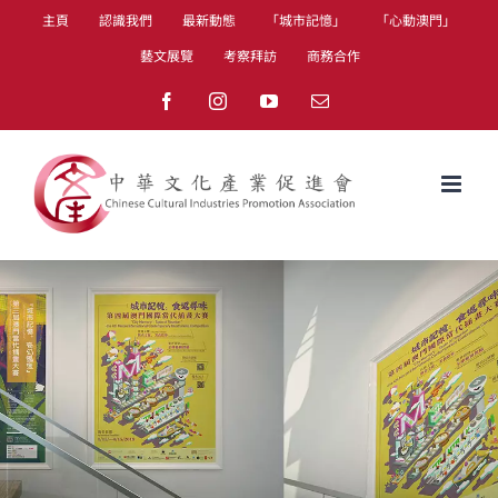
Skip
主頁
認識我們
最新動態
「城市記憶」
「心動澳門」
to
藝文展覽
考察拜訪
商務合作
content
Facebook
Instagram
YouTube
Email