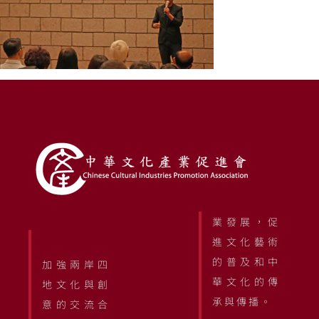
業發展，促
進文化藝術
的普及和中
加強兩岸四
華文化的傳
地文化與創
承與傳播。
意的交流合