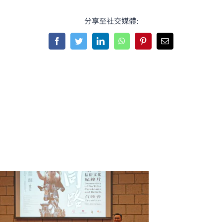
分享至社交媒體:
Facebook
Twitter
LinkedIn
WhatsApp
Pinterest
Email