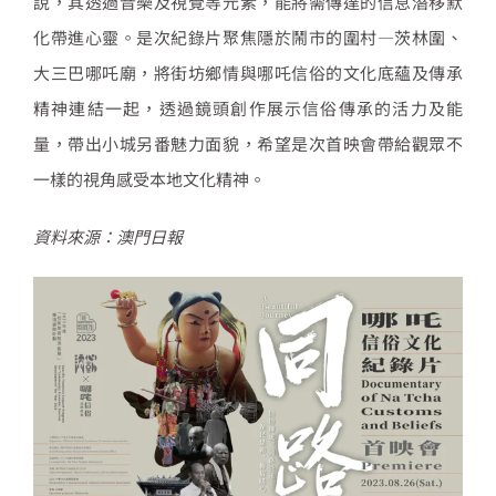
說，其透過音樂及視覺等元素，能將需傳達的信息潛移默
化帶進心靈。是次紀錄片聚焦隱於鬧市的圍村—茨林圍、
大三巴哪吒廟，將街坊鄉情與哪吒信俗的文化底蘊及傳承
精神連結一起，透過鏡頭創作展示信俗傳承的活力及能
量，帶出小城另番魅力面貌，希望是次首映會帶給觀眾不
一樣的視角感受本地文化精神。
資料來源：澳門日報