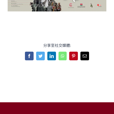
分享至社交媒體:
Facebook
Twitter
LinkedIn
WhatsApp
Pinterest
Email