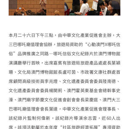
本月二十六日下午三點，由中華文化產業促進會主辦，大
三巴哪吒廟值理會協辦，旅遊局資助的“心動澳門X哪吒信
俗”品牌推廣之同路—哪吒信俗文化紀錄片於澳門博物館
演講廳舉行首映，出席嘉賓有旅遊局旅遊產品處處長葉穎
珊、文化局澳門博物館館長盧可茵、市政署文康社群處首
席顧問高級技術員李兆燈、文化遺產委員會委員陸南德、
文化遺產委員會委員楊開荊、澳門霍英東基金會總幹事史
濠、澳門廟宇節慶文化促進會創會會長梁慶庭、澳門大三
巴哪吒廟值理會會長葉達，中華文化產業促進會理事長、
該紀錄片監制何偉新，該紀錄片導演余志雲，近60人出
席。該項活動屬於本年度“社區旅遊經濟拓展”專項資助