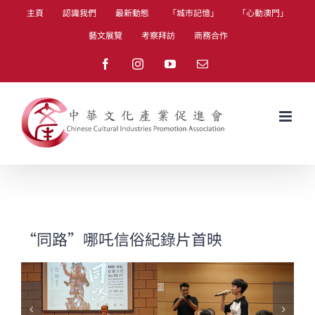
Skip
主頁
認識我們
最新動態
「城市記憶」
「心動澳門」
to
藝文展覽
考察拜訪
商務合作
content
Facebook
Instagram
YouTube
Email
“同路”哪吒信俗紀錄片首映