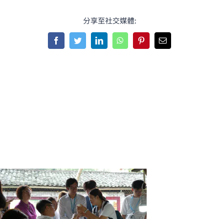
分享至社交媒體:
Facebook
Twitter
LinkedIn
WhatsApp
Pinterest
Email