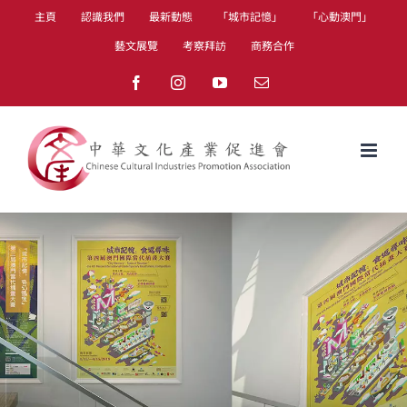
Skip
主頁
認識我們
最新動態
「城市記憶」
「心動澳門」
to
藝文展覽
考察拜訪
商務合作
content
Facebook
Instagram
YouTube
Email