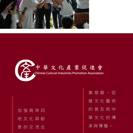
業發展，促
進文化藝術
的普及和中
加強兩岸四
華文化的傳
地文化與創
承與傳播。
意的交流合