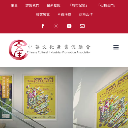
Skip
主頁
認識我們
最新動態
「城市記憶」
「心動澳門」
to
藝文展覽
考察拜訪
商務合作
content
Facebook
Instagram
YouTube
Email