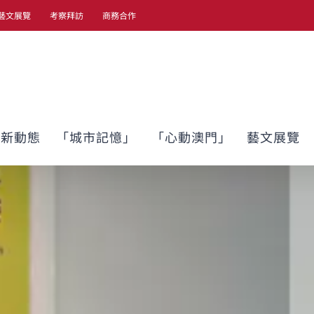
藝文展覽
考察拜訪
商務合作
最新動態
「城市記憶」
「心動澳門」
藝文展覽