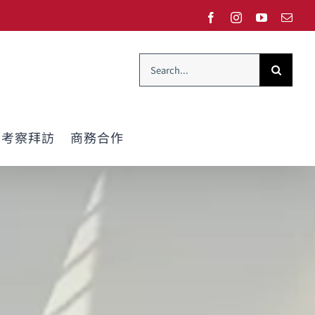
Facebook
Instagram
YouTube
Emai
Search
for:
考察拜訪
商務合作