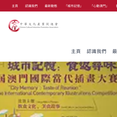
Skip
主頁
認識我們
最新動態
「城市記憶」
「心動澳門」
to
content
主頁
認識我們