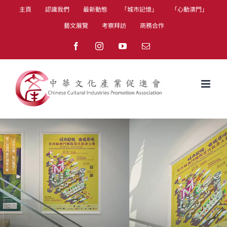
Skip
主頁
認識我們
最新動態
「城市記憶」
「心動澳門」
to
藝文展覽
考察拜訪
商務合作
content
Facebook
Instagram
YouTube
Email