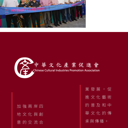
業發展，促
進文化藝術
的普及和中
加強兩岸四
華文化的傳
地文化與創
承與傳播。
意的交流合