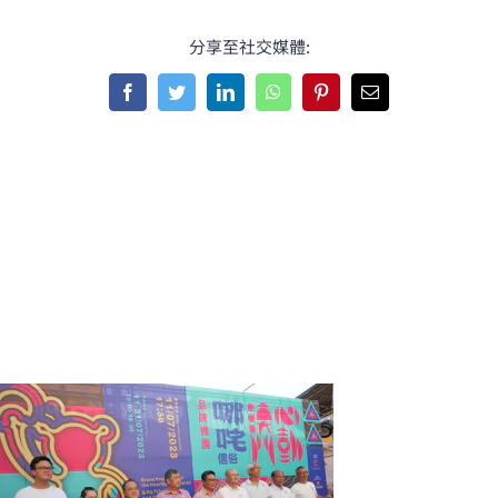
分享至社交媒體:
Facebook
Twitter
LinkedIn
WhatsApp
Pinterest
Email