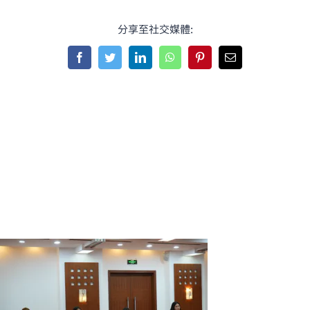
分享至社交媒體:
Facebook
Twitter
LinkedIn
WhatsApp
Pinterest
Email