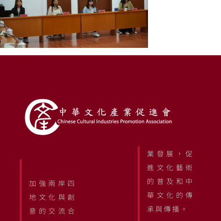
業發展，促
進文化藝術
的普及和中
加強兩岸四
華文化的傳
地文化與創
承與傳播。
意的交流合