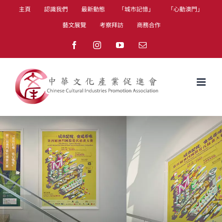
Skip
主頁
認識我們
最新動態
「城市記憶」
「心動澳門」
to
藝文展覽
考察拜訪
商務合作
content
Facebook
Instagram
YouTube
Email