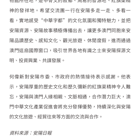
物館所在地，是甲骨文的故鄉、周易的發源地、紅旗渠精
神的發祥地。希望交流團一行在安陽多走一走、多看一
看，實地感受“中華字都”的文化氛圍和獨特魅力，並把
安陽資源、安陽故事積極傳播出去，讓更多澳門同胞來安
陽品讀歷史、感知文化、觀光旅遊、休閒度假，進而通過
澳門這扇國際窗口，吸引世界各地有識之士來安陽探源文
明、投資興業、共謀發展。
何偉新對安陽市委、市政府的熱情接待表示感謝。他表
示，安陽厚重的歷史文化和歷久彌新的紅旗渠精神令人難
忘，安陽與澳門人緣相親、文脈相通，合作潛力巨大，澳
門中華文化產業促進會將充分發揮優勢，持續深化與安陽
的文化旅遊、經貿往來等方面的交流與合作。
資料來源：安陽日報