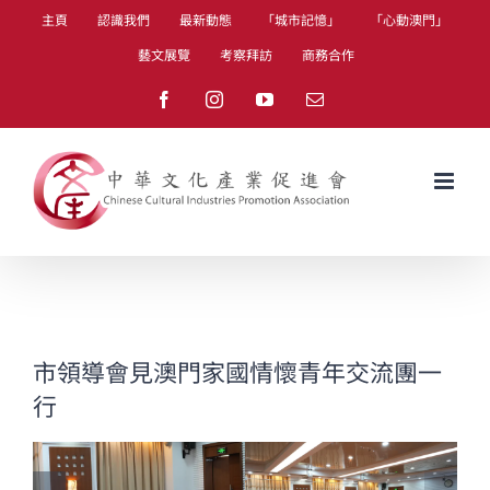
Skip
主頁
認識我們
最新動態
「城市記憶」
「心動澳門」
to
藝文展覽
考察拜訪
商務合作
content
Facebook
Instagram
YouTube
Email
市領導會見澳門家國情懷青年交流團一
行