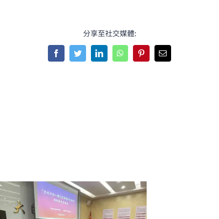
分享至社交媒體:
Facebook
Twitter
LinkedIn
WhatsApp
Pinterest
Email