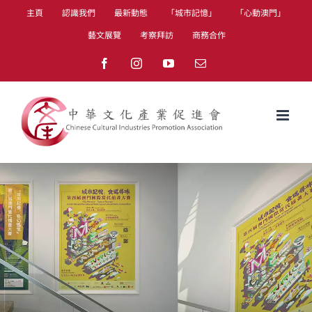
Skip
主頁
認識我們
最新動態
「城市記憶」
「心動澳門」
to
藝文展覽
考察拜訪
商務合作
content
Facebook
Instagram
YouTube
Email