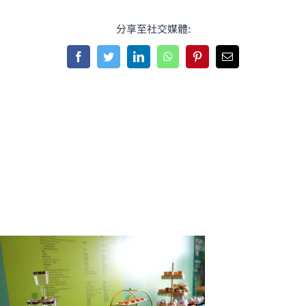
分享至社交媒體:
Facebook
Twitter
LinkedIn
WhatsApp
Pinterest
Email