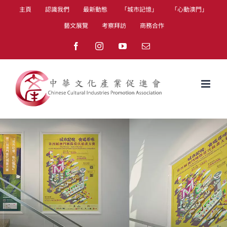
Skip
主頁
認識我們
最新動態
「城市記憶」
「心動澳門」
to
藝文展覽
考察拜訪
商務合作
content
Facebook
Instagram
YouTube
Email