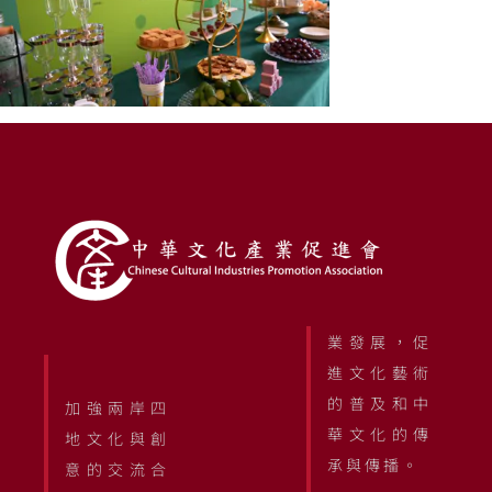
業發展，促
進文化藝術
的普及和中
加強兩岸四
華文化的傳
地文化與創
承與傳播。
意的交流合