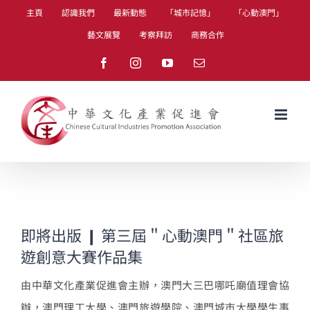
Skip
主頁
認識我們
最新動態
「城市記憶」
「心動澳門」
to
藝文展覽
考察拜訪
商務合作
content
Facebook
Instagram
YouTube
Email
即將出版 ❙ 第三屆＂心動澳門＂社區旅
遊創意大賽作品集
由中華文化產業促進會主辦，澳門大三巴哪吒廟值理會協
辦，澳門理工大學、澳門旅遊學院、澳門城市大學學生事