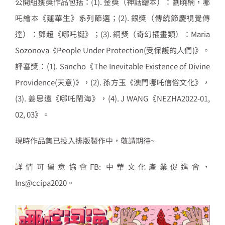
公開組獲獎作品包括：(1). 金獎（神話繪本）：劉曉楠，哪
吒繪本《蓮華生》系列節選；(2). 銀獎（傳統節慶視覺傳
達）：鄧超《哪吒誕》；(3). 銅獎（奇幻插畫類）：Maria
Sozonova《People Under Protection(受保護的人們)》。
評審獎：(1). Sancho《The Inevitable Existence of Divine
Providence(天意)》，(2). 孫方玉《澳門哪吒信俗文化》，
(3). 姜思遠《哪吒鬧海》，(4). J WANG《NEZHA2022-01,
02, 03》。
現時作品集已投入排版製作中，敬請期待~
詳情可留意協會FB: 中華文化產業促進會，
Ins@ccipa2020。