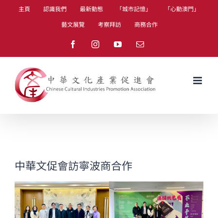
Skip
主頁
認識我們
最新動態
「城市記憶」
「心動澳門」
to
藝文展覽
考察拜訪
商務合作
content
Facebook
Instagram
YouTube
Email
中華文促會訪寧波商合作