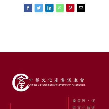
Facebook
Twitter
LinkedIn
WhatsApp
Pinterest
Email
業發展，促
進文化藝術